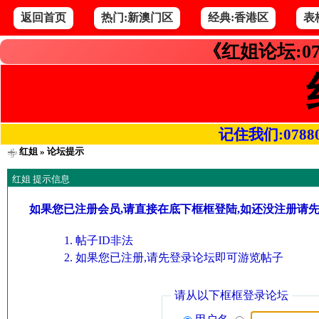
返回首页
热门:新澳门区
经典:香港区
表
《红姐论坛:07
记住我们:078800.
红姐
» 论坛提示
红姐 提示信息
如果您已注册会员,请直接在底下框框登陆,如还没注册请
帖子ID非法
如果您已注册,请先登录论坛即可游览帖子
请从以下框框登录论坛