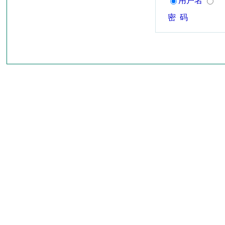
用户名
密 码