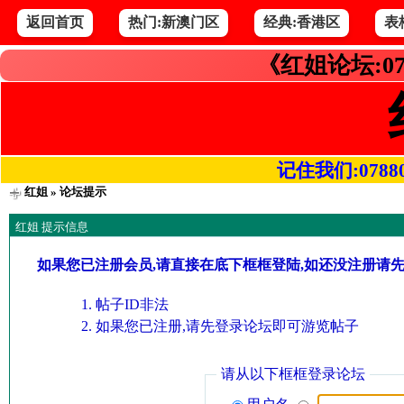
返回首页
热门:新澳门区
经典:香港区
表
《红姐论坛:07
记住我们:078800.
红姐
» 论坛提示
红姐 提示信息
如果您已注册会员,请直接在底下框框登陆,如还没注册请
帖子ID非法
如果您已注册,请先登录论坛即可游览帖子
请从以下框框登录论坛