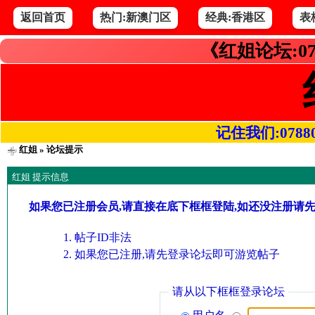
返回首页
热门:新澳门区
经典:香港区
表
《红姐论坛:07
记住我们:078800.
红姐
» 论坛提示
红姐 提示信息
如果您已注册会员,请直接在底下框框登陆,如还没注册请
帖子ID非法
如果您已注册,请先登录论坛即可游览帖子
请从以下框框登录论坛