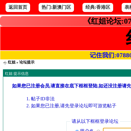
返回首页
热门:新澳门区
经典:香港区
表
《红姐论坛:07
记住我们:078800.
红姐
» 论坛提示
红姐 提示信息
如果您已注册会员,请直接在底下框框登陆,如还没注册请
帖子ID非法
如果您已注册,请先登录论坛即可游览帖子
请从以下框框登录论坛