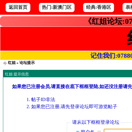
返回首页
热门:新澳门区
经典:香港区
表
《红姐论坛:07
记住我们:078800.
红姐
» 论坛提示
红姐 提示信息
如果您已注册会员,请直接在底下框框登陆,如还没注册请
帖子ID非法
如果您已注册,请先登录论坛即可游览帖子
请从以下框框登录论坛