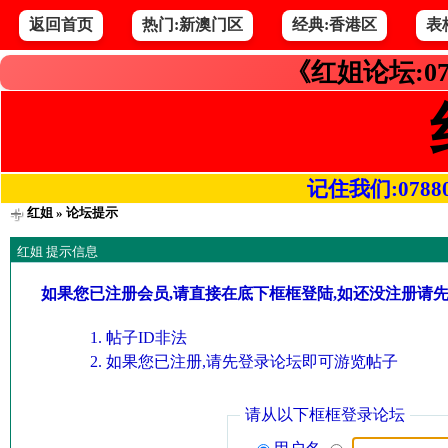
返回首页
热门:新澳门区
经典:香港区
表
《红姐论坛:07
记住我们:078800.
红姐
» 论坛提示
红姐 提示信息
如果您已注册会员,请直接在底下框框登陆,如还没注册请
帖子ID非法
如果您已注册,请先登录论坛即可游览帖子
请从以下框框登录论坛