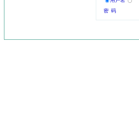
用户名
密 码