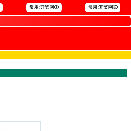
常用:开奖网①
常用:开奖网②