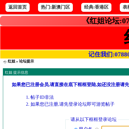
返回首页
热门:新澳门区
经典:香港区
表
《红姐论坛:07
记住我们:078800.
红姐
» 论坛提示
红姐 提示信息
如果您已注册会员,请直接在底下框框登陆,如还没注册请
帖子ID非法
如果您已注册,请先登录论坛即可游览帖子
请从以下框框登录论坛