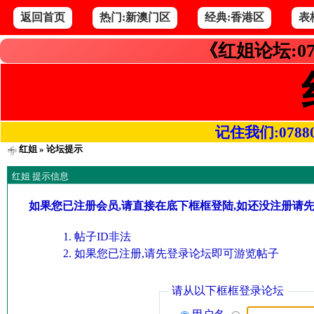
返回首页
热门:新澳门区
经典:香港区
表
《红姐论坛:07
记住我们:078800.
红姐
» 论坛提示
红姐 提示信息
如果您已注册会员,请直接在底下框框登陆,如还没注册请
帖子ID非法
如果您已注册,请先登录论坛即可游览帖子
请从以下框框登录论坛