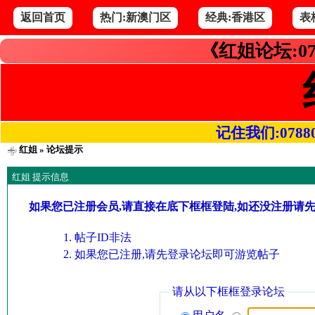
返回首页
热门:新澳门区
经典:香港区
表
《红姐论坛:07
记住我们:078800.
红姐
» 论坛提示
红姐 提示信息
如果您已注册会员,请直接在底下框框登陆,如还没注册请
帖子ID非法
如果您已注册,请先登录论坛即可游览帖子
请从以下框框登录论坛