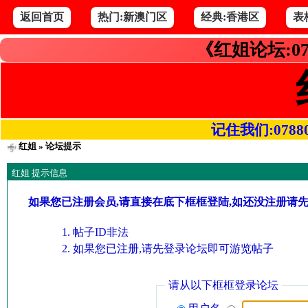
返回首页
热门:新澳门区
经典:香港区
表
《红姐论坛:07
记住我们:078800.
红姐
» 论坛提示
红姐 提示信息
如果您已注册会员,请直接在底下框框登陆,如还没注册请
帖子ID非法
如果您已注册,请先登录论坛即可游览帖子
请从以下框框登录论坛