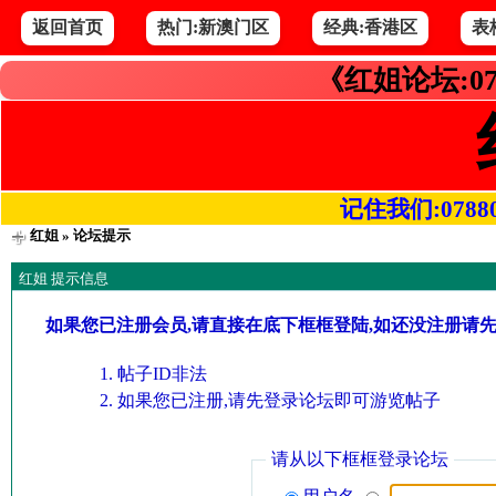
返回首页
热门:新澳门区
经典:香港区
表
《红姐论坛:07
记住我们:078800.
红姐
» 论坛提示
红姐 提示信息
如果您已注册会员,请直接在底下框框登陆,如还没注册请
帖子ID非法
如果您已注册,请先登录论坛即可游览帖子
请从以下框框登录论坛