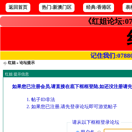
返回首页
热门:新澳门区
经典:香港区
表
《红姐论坛:07
记住我们:078800.
红姐
» 论坛提示
红姐 提示信息
如果您已注册会员,请直接在底下框框登陆,如还没注册请
帖子ID非法
如果您已注册,请先登录论坛即可游览帖子
请从以下框框登录论坛