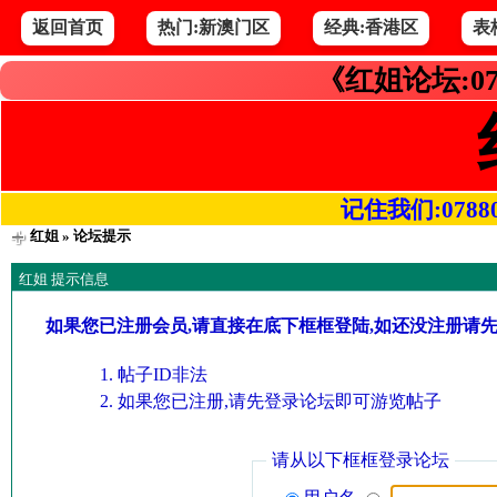
返回首页
热门:新澳门区
经典:香港区
表
《红姐论坛:07
记住我们:078800.
红姐
» 论坛提示
红姐 提示信息
如果您已注册会员,请直接在底下框框登陆,如还没注册请
帖子ID非法
如果您已注册,请先登录论坛即可游览帖子
请从以下框框登录论坛