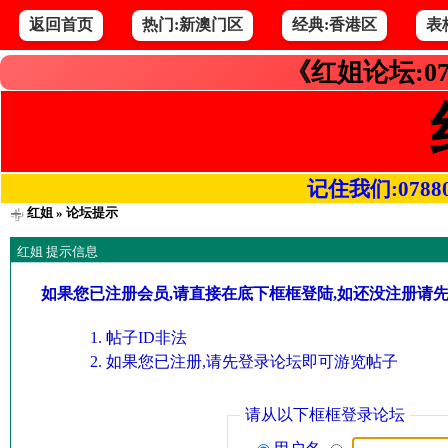
返回首页
热门:新澳门区
经典:香港区
表
《红姐论坛:07
记住我们:078800.
红姐
» 论坛提示
红姐 提示信息
如果您已注册会员,请直接在底下框框登陆,如还没注册请
帖子ID非法
如果您已注册,请先登录论坛即可游览帖子
请从以下框框登录论坛