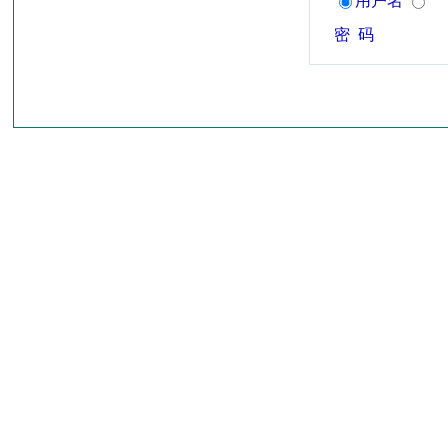
用户名
密 码