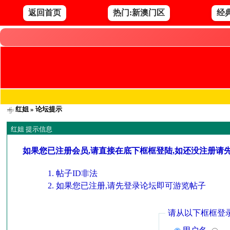
返回首页
热门:新澳门区
经
红姐
» 论坛提示
红姐 提示信息
如果您已注册会员,请直接在底下框框登陆,如还没注册请
帖子ID非法
如果您已注册,请先登录论坛即可游览帖子
请从以下框框登