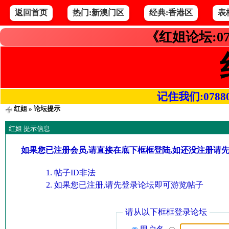
返回首页
热门:新澳门区
经典:香港区
表
《红姐论坛:07
记住我们:078800.
红姐
» 论坛提示
红姐 提示信息
如果您已注册会员,请直接在底下框框登陆,如还没注册请
帖子ID非法
如果您已注册,请先登录论坛即可游览帖子
请从以下框框登录论坛