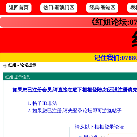
返回首页
热门:新澳门区
经典:香港区
表
《红姐论坛:07
记住我们:078800.
红姐
» 论坛提示
红姐 提示信息
如果您已注册会员,请直接在底下框框登陆,如还没注册请
帖子ID非法
如果您已注册,请先登录论坛即可游览帖子
请从以下框框登录论坛