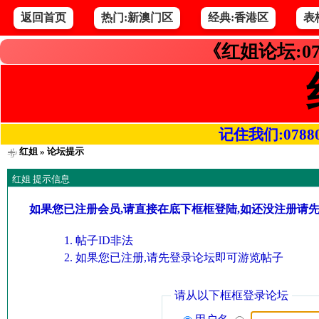
返回首页
热门:新澳门区
经典:香港区
表
《红姐论坛:07
记住我们:078800.
红姐
» 论坛提示
红姐 提示信息
如果您已注册会员,请直接在底下框框登陆,如还没注册请
帖子ID非法
如果您已注册,请先登录论坛即可游览帖子
请从以下框框登录论坛