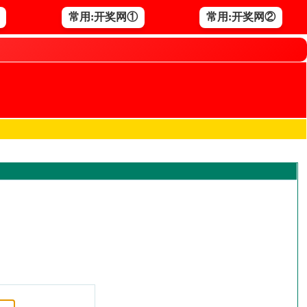
常用:开奖网①
常用:开奖网②