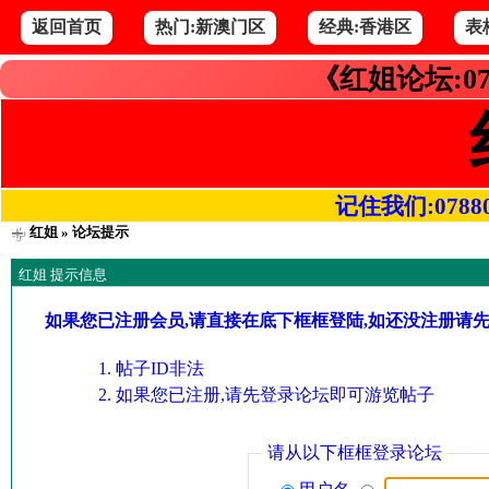
返回首页
热门:新澳门区
经典:香港区
表
《红姐论坛:07
记住我们:078800.
红姐
» 论坛提示
红姐 提示信息
如果您已注册会员,请直接在底下框框登陆,如还没注册请
帖子ID非法
如果您已注册,请先登录论坛即可游览帖子
请从以下框框登录论坛