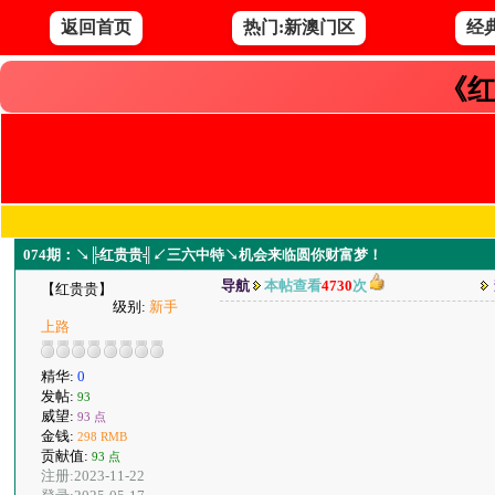
返回首页
热门:新澳门区
经
《红
074期：↘╠红贵贵╣↙三六中特↘机会来临圆你财富梦！
导航
本帖查看
4730
次
【红贵贵】
级别:
新手
上路
精华:
0
发帖:
93
威望:
93 点
金钱:
298 RMB
贡献值:
93 点
注册:2023-11-22