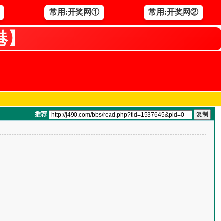
常用:开奖网①
常用:开奖网②
港】
推荐