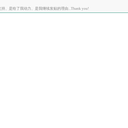
、是给了我动力、是我继续发贴的理由...Thank you!