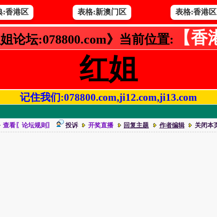
典:香港区
表格:新澳门区
表格:香港区
【香
姐论坛:078800.com》当前位置:
红姐
记住我们:078800.com,ji12.com,ji13.com
查看〖论坛规则〗
投诉
开奖直播
回复主题
作者编辑
关闭本