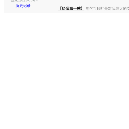
登录:2025-05-14
历史记录
【给我顶一帖】
您的“顶贴”是对我最大的支持