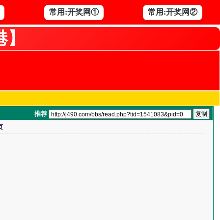
常用:开奖网①
常用:开奖网②
港】
推荐
页