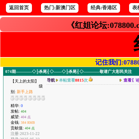
返回首页
热门:新澳门区
经典:香港区
表
《红姐论坛:078800
记住我们:078800.
074期————◇╠杀尾╣◇——◇╠杀尾╣◇————敬请广大彩民关注
导航
本帖查看
8815
次
查看〖
【天上的太阳】
级
别:
新手上路
精华:
0
发帖:
404
威望:
404 点
金钱:
384 RMB
贡献值:
404 点
注册:2023-11-22