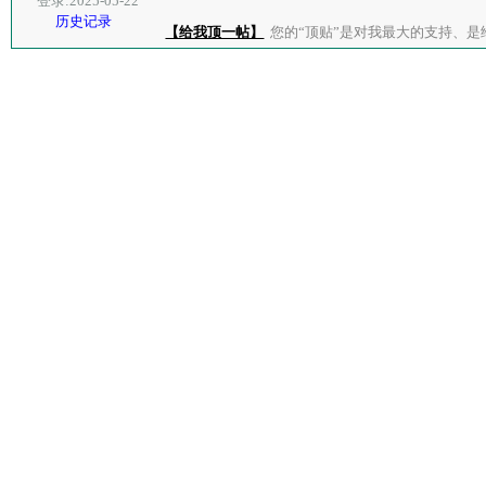
登录:2025-05-22
历史记录
【给我顶一帖】
您的“顶贴”是对我最大的支持、是给了我