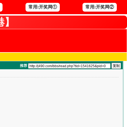
常用:开奖网①
常用:开奖网②
港】
推荐