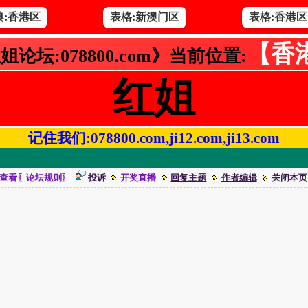
典:香港区
表格:新澳门区
表格:香港区
【香
姐论坛:078800.com》当前位置:
红姐
记住我们:078800.com,ji12.com,ji13.com
查看〖论坛规则〗
投诉
开奖直播
回复主题
作者编辑
关闭本页