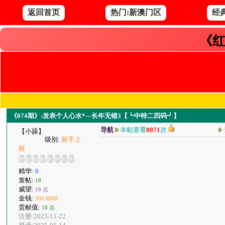
返回首页
热门:新澳门区
经
《红
《074期》:发表个人心水*---长年无错3【┗中特二四码┛】
导航
本帖查看
8071
次
【小舔】
级别:
新手上
路
精华:
0
发帖:
18
威望:
18 点
金钱:
396 RMB
贡献值:
18 点
注册:2023-11-22