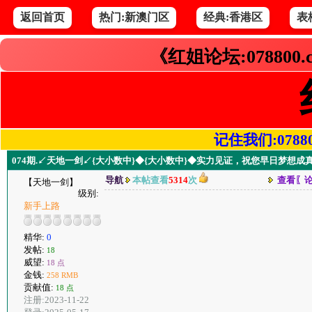
返回首页
热门:新澳门区
经典:香港区
表
《红姐论坛:078800
记住我们:078800.
074期.↙天地一剑↙{大小数中}◆{大小数中}◆实力见证，祝您早日梦想成
导航
本帖查看
5314
次
查看〖
【天地一剑】
级别:
新手上路
精华:
0
发帖:
18
威望:
18 点
金钱:
258 RMB
贡献值:
18 点
注册:2023-11-22