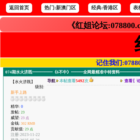
返回首页
热门:新澳门区
经典:香港区
表
《红姐论坛:078800
记住我们:078800.
074期水火济既━━━━━《6不中》━━━全网最精准中特资料━━━━━
导航
本帖查看
5492
次
查看〖
【水火济既】
级别:
新手上路
精华:
0
发帖:
23
威望:
23 点
金钱:
302 RMB
贡献值:
23 点
注册:2023-11-22