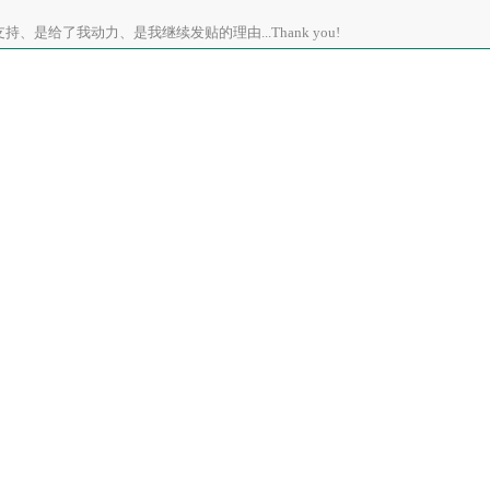
、是给了我动力、是我继续发贴的理由...Thank you!