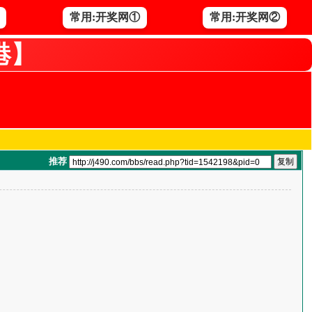
常用:开奖网①
常用:开奖网②
港】
推荐