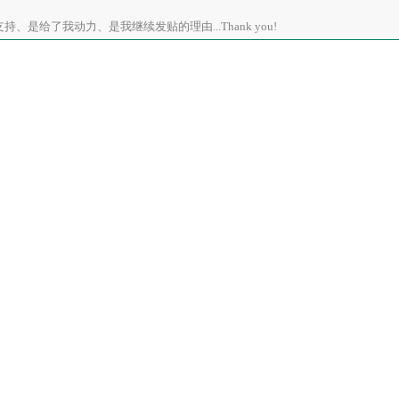
、是给了我动力、是我继续发贴的理由...Thank you!