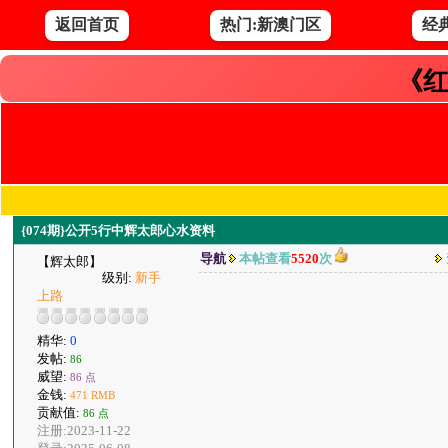
返回首页
热门:新澳门区
经
《红
{074期}公开5行中辉太郎心水资料
导航
本帖查看
5520
次
【辉太郎】
级别:
新手
上路
精华:
0
发帖:
86
威望:
86 点
金钱:
471 RMB
贡献值:
86 点
注册:2023-11-22