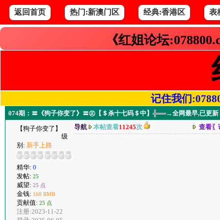
返回首页
热门:新澳门区
经典:香港区
表
《红姐论坛:078800
记住我们:078800.
074期：〓《狗子你变了》〓㊣【＄杀十七码＄中】╬══→全网最早,已更
导航
本帖查看
11245
次
查看〖
【狗子你变了】
级
别:
新手上路
精华:
0
发帖:
25
威望:
25 点
金钱:
160 RMB
贡献值:
25 点
注册:2023-11-22