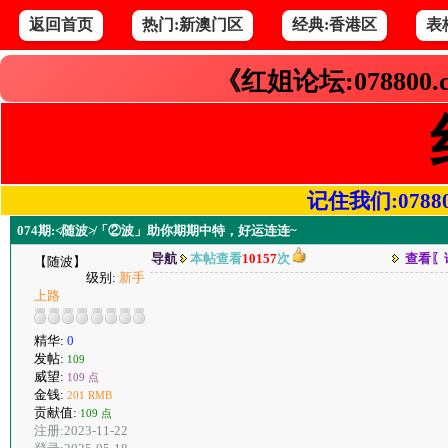
返回首页
热门:新澳门区
经典:香港区
表
《红姐论坛:078800
记住我们:078800.
074期:≮随波≯「②波」助你期期中特，好运连连~
导航
本帖查看
10157
次
查看〖
【随波】
级别:
新手
上路
精华:
0
发帖:
109
威望:
109 点
金钱:
201 RMB
贡献值:
109 点
注册:2023-11-22