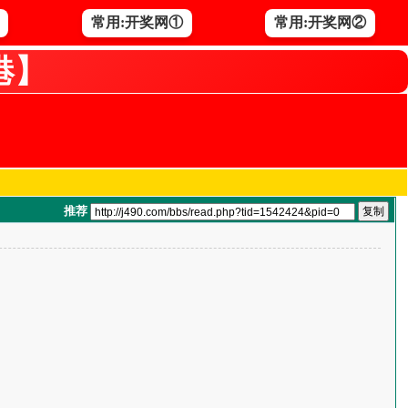
常用:开奖网①
常用:开奖网②
港】
推荐