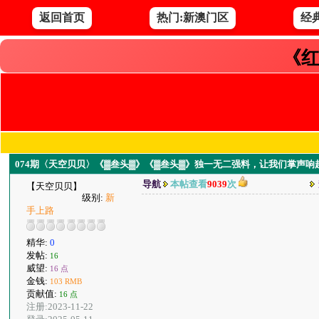
返回首页
热门:新澳门区
经
《红
074期〈天空贝贝〉《▓叁头▓》《▓叁头▓》独一无二强料，让我们掌声响
导航
本帖查看
9039
次
【天空贝贝】
级别:
新
手上路
精华:
0
发帖:
16
威望:
16 点
金钱:
103 RMB
贡献值:
16 点
注册:2023-11-22