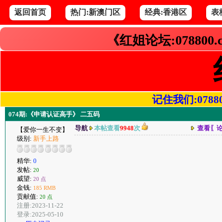
返回首页
热门:新澳门区
经典:香港区
表
《红姐论坛:078800
记住我们:078800.
074期:《申请认证高手》 二五码
导航
本帖查看
9948
次
查看〖
【爱你一生不变】
级别:
新手上路
精华:
0
发帖:
20
威望:
20 点
金钱:
185 RMB
贡献值:
20 点
注册:2023-11-22
登录:2025-05-10