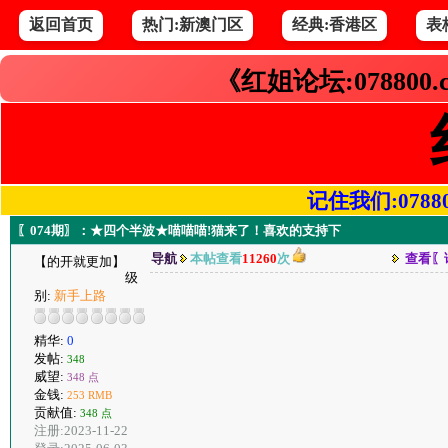
返回首页
热门:新澳门区
经典:香港区
表
《红姐论坛:078800
记住我们:078800.
〖074期〗：★四个半波★喵喵喵!猫来了！喜欢的支持下
导航
本帖查看
11260
次
查看〖
【的开就更加】
级
别:
新手上路
精华:
0
发帖:
348
威望:
348 点
金钱:
253 RMB
贡献值:
348 点
注册:2023-11-22