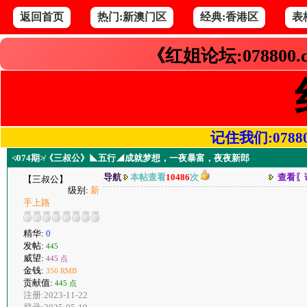
返回首页
热门:新澳门区
经典:香港区
表
《红姐论坛:078800
记住我们:078800.
≮074期≯《三叔公》◣五行◢成就梦想，一夜暴富，夜夜新郎
导航
本帖查看
10486
次
查看〖
【三叔公】
级别:
新
手上路
精华:
0
发帖:
445
威望:
445 点
金钱:
356 RMB
贡献值:
445 点
注册:2023-11-22