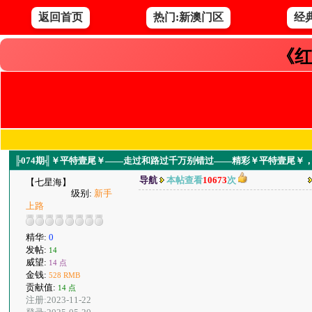
返回首页
热门:新澳门区
经
《红
╠074期╣￥平特壹尾￥——走过和路过千万别错过——精彩￥平特壹尾￥
导航
本帖查看
10673
次
【七星海】
级别:
新手
上路
精华:
0
发帖:
14
威望:
14 点
金钱:
528 RMB
贡献值:
14 点
注册:2023-11-22