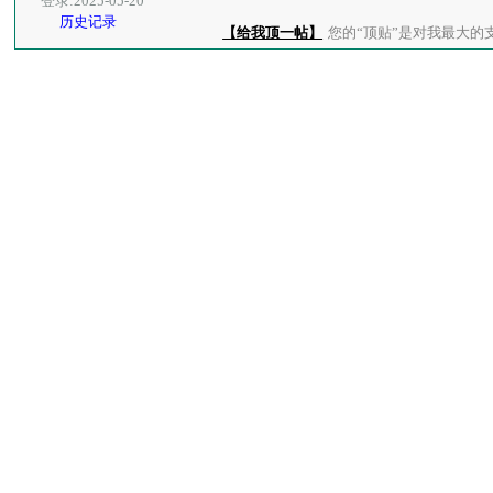
登录:2025-05-20
历史记录
【给我顶一帖】
您的“顶贴”是对我最大的支持