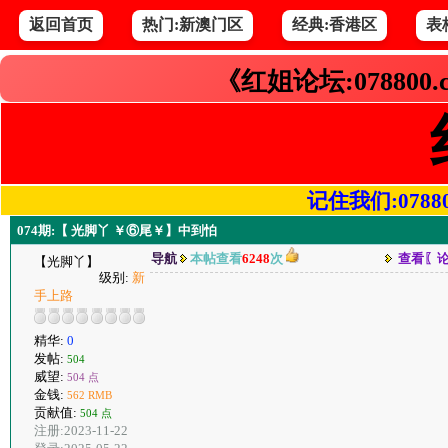
返回首页
热门:新澳门区
经典:香港区
表
《红姐论坛:078800
记住我们:078800.
074期:【 光脚丫 ￥⑥尾￥】中到怕
导航
本帖查看
6248
次
查看〖
【光脚丫】
级别:
新
手上路
精华:
0
发帖:
504
威望:
504 点
金钱:
562 RMB
贡献值:
504 点
注册:2023-11-22