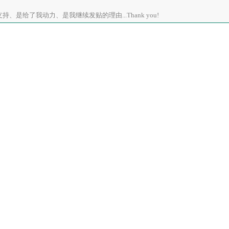
、是给了我动力、是我继续发贴的理由...Thank you!