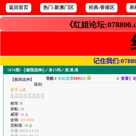
返回首页
热门:新澳门区
经典:香港区
表
《红姐论坛:078800
记住我们:078800.
〈074期〉╬极限战神╬↙杀15码↙准.准.准
导航
本帖查看
8095
次
查看〖
【极限战神】
级别:
新手上路
精华:
0
发帖:
16
威望:
16 点
金钱:
458 RMB
贡献值:
16 点
注册:2023-11-22