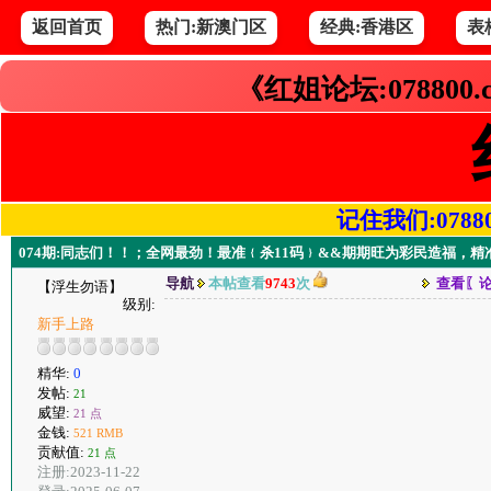
返回首页
热门:新澳门区
经典:香港区
表
《红姐论坛:078800
记住我们:078800.
074期:同志们！！；全网最劲！最准﹛杀11码﹜&&期期旺为彩民造福，精准
导航
本帖查看
9743
次
查看〖
【浮生勿语】
级别:
新手上路
精华:
0
发帖:
21
威望:
21 点
金钱:
521 RMB
贡献值:
21 点
注册:2023-11-22