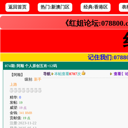
返回首页
热门:新澳门区
经典:香港区
表
《红姐论坛:078800
记住我们:078800.
074期: 阿顺 个人原创五肖+12码
导航
本帖查看
8707
次
查看〖
【阿顺】
级别:
新手
上路
精华:
0
发帖:
19
威望:
19 点
金钱:
341 RMB
贡献值:
19 点
注册:2023-11-22