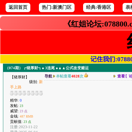
返回首页
热门:新澳门区
经典:香港区
表
《红姐论坛:078800
记住我们:078800.
（074期）┏猪厚财┓● 3连尾 ●▲▲公式改变赌运
导航
本帖查看
4028
次
查看〖
【猪厚财】
级别:
新
手上路
精华:
0
发帖:
23
威望:
23 点
金钱:
487 RMB
贡献值:
23 点
注册:2023-11-22