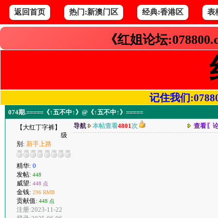
返回首页
热门:新澳门区
经典:香港区
表
《红姐论坛:078800
记住我们:078800.
074期.=====《↑五不中↑》@《↑五不中↑》=====
导航
本帖查看
4801
次
查看〖
【大红丁字裤】
级
别:
新手上路
精华:
0
发帖:
448
威望:
448 点
金钱:
296 RMB
贡献值:
448 点
注册:2023-11-22