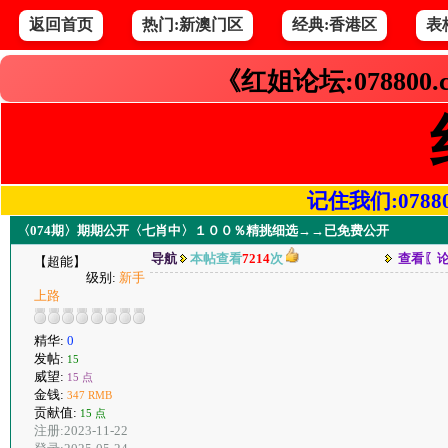
返回首页
热门:新澳门区
经典:香港区
表
《红姐论坛:078800
记住我们:078800.
〈074期〉期期公开〈七肖中〉１００％精挑细选→→已免费公开
导航
本帖查看
7214
次
查看〖
【超能】
级别:
新手
上路
精华:
0
发帖:
15
威望:
15 点
金钱:
347 RMB
贡献值:
15 点
注册:2023-11-22