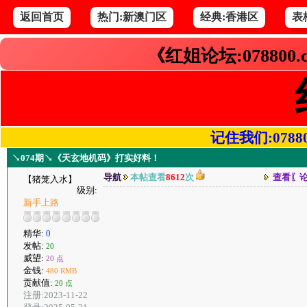
返回首页
热门:新澳门区
经典:香港区
表
《红姐论坛:078800
记住我们:078800.
↘074期↘《天玄地机码》打实好料！
导航
本帖查看
8612
次
查看〖
【猪笼入水】
级别:
新手上路
精华:
0
发帖:
20
威望:
20 点
金钱:
480 RMB
贡献值:
20 点
注册:2023-11-22