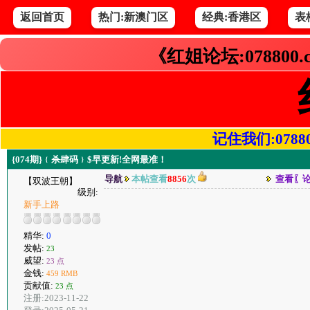
返回首页
热门:新澳门区
经典:香港区
表
《红姐论坛:078800
记住我们:078800.
{074期}﹛杀肆码﹜$早更新!全网最准！
导航
本帖查看
8856
次
查看〖
【双波王朝】
级别:
新手上路
精华:
0
发帖:
23
威望:
23 点
金钱:
459 RMB
贡献值:
23 点
注册:2023-11-22