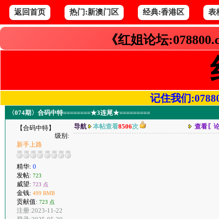
返回首页
热门:新澳门区
经典:香港区
表
《红姐论坛:078800
记住我们:078800.
〈074期〉合码中特========★3连尾★=========
导航
本帖查看
8506
次
查看〖
【合码中特】
级别:
新手上路
精华:
0
发帖:
723
威望:
723 点
金钱:
499 RMB
贡献值:
723 点
注册:2023-11-22